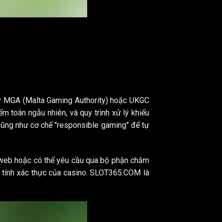
từ MGA (Malta Gaming Authority) hoặc UKGC
toán ngẫu nhiên, và quy trình xử lý khiếu
 cũng như cơ chế "responsible gaming" để tự
g web hoặc có thể yêu cầu qua bộ phận chăm
à tính xác thực của casino. SLOT365.COM là