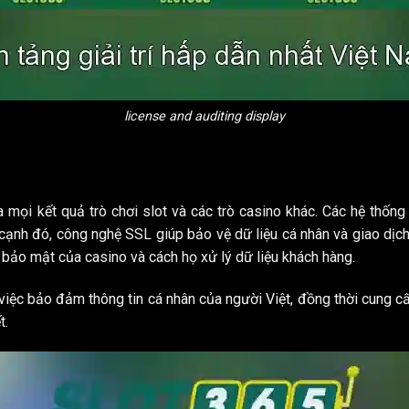
license and auditing display
 mọi kết quả trò chơi slot và các trò casino khác. Các hệ thố
cạnh đó, công nghệ SSL giúp bảo vệ dữ liệu cá nhân và giao dịch
ế bảo mật của casino và cách họ xử lý dữ liệu khách hàng.
i việc bảo đảm thông tin cá nhân của người Việt, đồng thời cung 
t.