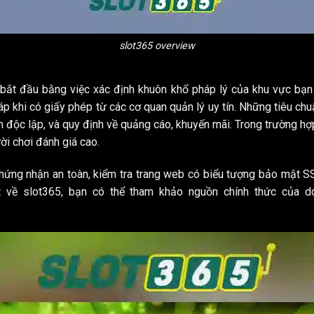
slot365 overview
n bắt đầu bằng việc xác định khuôn khổ pháp lý của khu vực bạn
háp khi có giấy phép từ các cơ quan quản lý uy tín. Những tiêu c
 độc lập, và quy định về quảng cáo, khuyến mãi. Trong trường hợ
ời chơi đánh giá cao.
chứng nhận an toàn, kiểm tra trang web có biểu tượng bảo mật S
t về slot365, bạn có thể tham khảo nguồn chính thức của dom