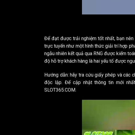
Để đạt được trải nghiệm tốt nhất, bạn nê
trực tuyến như một hình thức giải trí hợp p
ngẫu nhiên kết quả qua RNG được kiểm toán
độ hỗ trợ khách hàng là hai yếu tố được ngư
Hướng dẫn: hãy tra cứu giấy phép và các 
độc lập. Để cập nhật thông tin mới nhấ
SLOT365.COM.