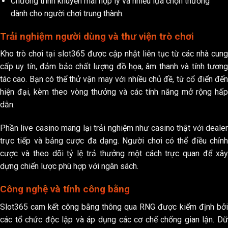
Chương trình khuyến mãi hợp lý và nhiều lựa chọn thưởng
dành cho người chơi trung thành.
Trải nghiệm người dùng và thư viện trò chơi
Kho trò chơi tại slot365 được cập nhật liên tục từ các nhà cung
cấp uy tín, đảm bảo chất lượng đồ họa, âm thanh và tính tương
tác cao. Bạn có thể thử vận may với nhiều chủ đề, từ cổ điển đến
hiện đại, kèm theo vòng thưởng và các tính năng mở rộng hấp
dẫn.
Phần live casino mang lại trải nghiệm như casino thật với dealer
trực tiếp và bảng cược đa dạng. Người chơi có thể điều chỉnh
cược và theo dõi tỷ lệ trả thưởng một cách trực quan để xây
dựng chiến lược phù hợp với ngân sách.
Công nghệ và tính công bằng
Slot365 cam kết công bằng thông qua RNG được kiểm định bởi
các tổ chức độc lập và áp dụng các cơ chế chống gian lận. Dữ