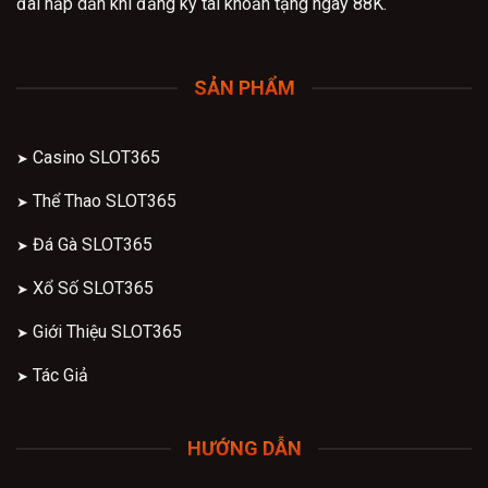
đãi hấp dẫn khi đăng ký tài khoản tặng ngay 88K.
SẢN PHẨM
Casino SLOT365
Thể Thao SLOT365
Đá Gà SLOT365
Xổ Số SLOT365
Giới Thiệu SLOT365
Tác Giả
HƯỚNG DẪN