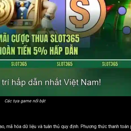
Các tựa game nổi bật
o, mã hóa dữ liệu và tuân thủ quy định. Phương thức thanh toán