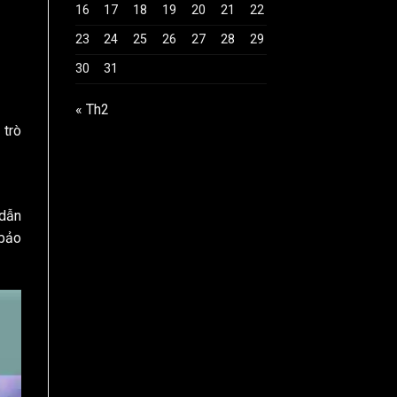
16
17
18
19
20
21
22
23
24
25
26
27
28
29
30
31
« Th2
 trò
 dẫn
 bảo