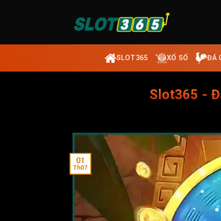
Chuyển
đến
nội
dung
SLOT365
XỔ SỐ
ĐÁ 
Slot365 - Đ
01
Th07