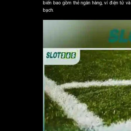
biến bao gồm thẻ ngân hàng, ví điện tử và
bạch.