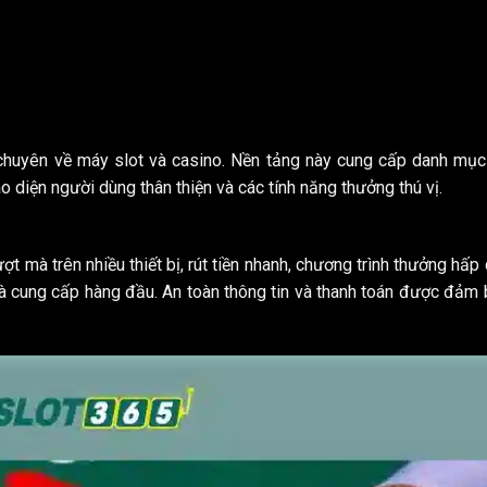
 chuyên về máy slot và casino. Nền tảng này cung cấp danh mục
ao diện người dùng thân thiện và các tính năng thưởng thú vị.
t mà trên nhiều thiết bị, rút tiền nhanh, chương trình thưởng hấp
hà cung cấp hàng đầu. An toàn thông tin và thanh toán được đảm