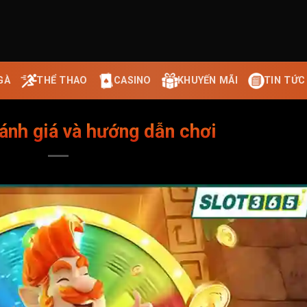
GÀ
THỂ THAO
CASINO
KHUYẾN MÃI
TIN TỨC
ánh giá và hướng dẫn chơi