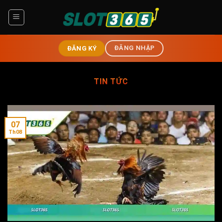
Chuyển
đến
nội
dung
ĐĂNG NHẬP
ĐĂNG KÝ
TIN TỨC
07
Th08