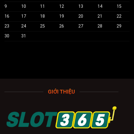
9
10
11
12
13
14
15
16
17
18
19
20
21
22
23
24
25
26
27
28
29
30
31
GIỚI THIỆU