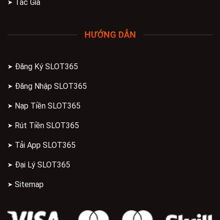
Tác Giả
HƯỚNG DẪN
Đăng Ký SLOT365
Đăng Nhập SLOT365
Nạp Tiền SLOT365
Rút Tiền SLOT365
Tải App SLOT365
Đại Lý SLOT365
Sitemap