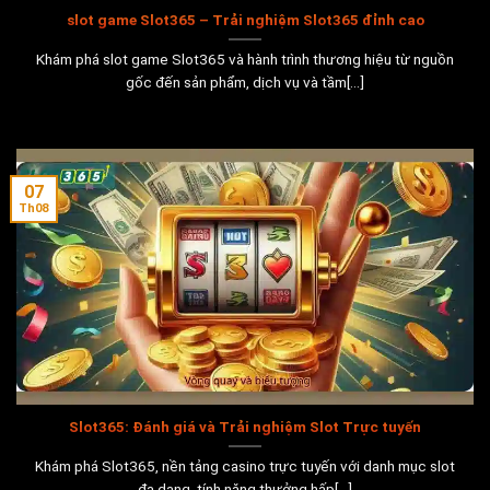
slot game Slot365 – Trải nghiệm Slot365 đỉnh cao
Khám phá slot game Slot365 và hành trình thương hiệu từ nguồn
gốc đến sản phẩm, dịch vụ và tầm[...]
07
Th08
Slot365: Đánh giá và Trải nghiệm Slot Trực tuyến
Khám phá Slot365, nền tảng casino trực tuyến với danh mục slot
đa dạng, tính năng thưởng hấp[...]