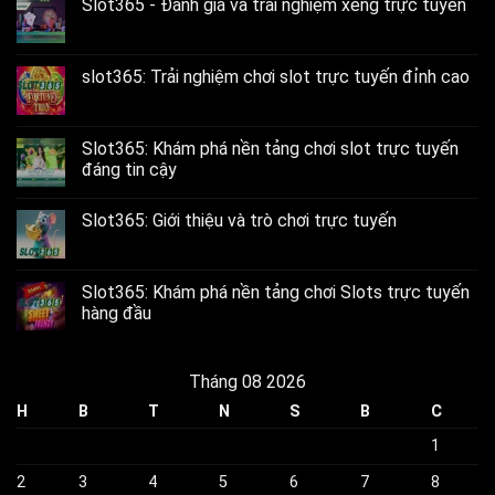
Slot365 - Đánh giá và trải nghiệm xèng trực tuyến
slot365: Trải nghiệm chơi slot trực tuyến đỉnh cao
Slot365: Khám phá nền tảng chơi slot trực tuyến
đáng tin cậy
Slot365: Giới thiệu và trò chơi trực tuyến
Slot365: Khám phá nền tảng chơi Slots trực tuyến
hàng đầu
Tháng 08 2026
H
B
T
N
S
B
C
1
2
3
4
5
6
7
8