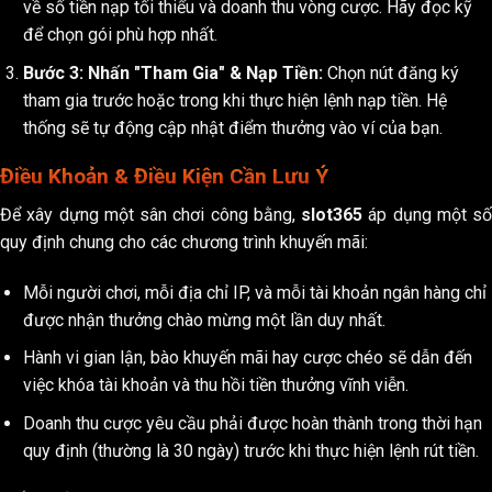
về số tiền nạp tối thiểu và doanh thu vòng cược. Hãy đọc kỹ
để chọn gói phù hợp nhất.
Bước 3: Nhấn "Tham Gia" & Nạp Tiền:
Chọn nút đăng ký
tham gia trước hoặc trong khi thực hiện lệnh nạp tiền. Hệ
thống sẽ tự động cập nhật điểm thưởng vào ví của bạn.
Điều Khoản & Điều Kiện Cần Lưu Ý
Để xây dựng một sân chơi công bằng,
slot365
áp dụng một số
quy định chung cho các chương trình khuyến mãi:
Mỗi người chơi, mỗi địa chỉ IP, và mỗi tài khoản ngân hàng chỉ
được nhận thưởng chào mừng một lần duy nhất.
Hành vi gian lận, bào khuyến mãi hay cược chéo sẽ dẫn đến
việc khóa tài khoản và thu hồi tiền thưởng vĩnh viễn.
Doanh thu cược yêu cầu phải được hoàn thành trong thời hạn
quy định (thường là 30 ngày) trước khi thực hiện lệnh rút tiền.