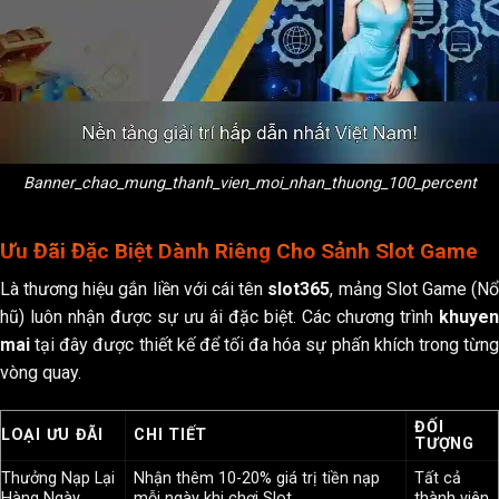
Banner_chao_mung_thanh_vien_moi_nhan_thuong_100_percent
Ưu Đãi Đặc Biệt Dành Riêng Cho Sảnh Slot Game
Là thương hiệu gắn liền với cái tên
slot365
, mảng Slot Game (N
hũ) luôn nhận được sự ưu ái đặc biệt. Các chương trình
khuyen
mai
tại đây được thiết kế để tối đa hóa sự phấn khích trong từng
vòng quay.
ĐỐI
LOẠI ƯU ĐÃI
CHI TIẾT
TƯỢNG
Thưởng Nạp Lại
Nhận thêm 10-20% giá trị tiền nạp
Tất cả
Hàng Ngày
mỗi ngày khi chơi Slot.
thành viên