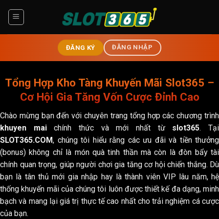
Chuyển
đến
nội
dung
ĐĂNG NHẬP
ĐĂNG KÝ
Tổng Hợp Kho Tàng Khuyến Mãi Slot365 –
Cơ Hội Gia Tăng Vốn Cược Đỉnh Cao
Chào mừng bạn đến với chuyên trang tổng hợp các chương trình
khuyen mai
chính thức và mới nhất từ
slot365
. Tạ
SLOT365.COM
, chúng tôi hiểu rằng các ưu đãi và tiền thưởng
(bonus) không chỉ là món quà tinh thần mà còn là đòn bẩy tài
chính quan trọng, giúp người chơi gia tăng cơ hội chiến thắng. Dù
bạn là tân thủ mới gia nhập hay là thành viên VIP lâu năm, hệ
thống khuyến mãi của chúng tôi luôn được thiết kế đa dạng, minh
bạch và mang lại giá trị thực tế cao nhất cho trải nghiệm cá cược
của bạn.