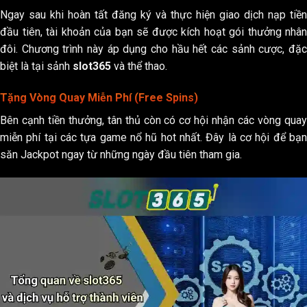
Ngay sau khi hoàn tất đăng ký và thực hiện giao dịch nạp tiền
đầu tiên, tài khoản của bạn sẽ được kích hoạt gói thưởng nhân
đôi. Chương trình này áp dụng cho hầu hết các sảnh cược, đặc
biệt là tại sảnh
slot365
và thể thao.
Tặng Vòng Quay Miễn Phí (Free Spins)
Bên cạnh tiền thưởng, tân thủ còn có cơ hội nhận các vòng quay
miễn phí tại các tựa game nổ hũ hot nhất. Đây là cơ hội để bạn
săn Jackpot ngay từ những ngày đầu tiên tham gia.