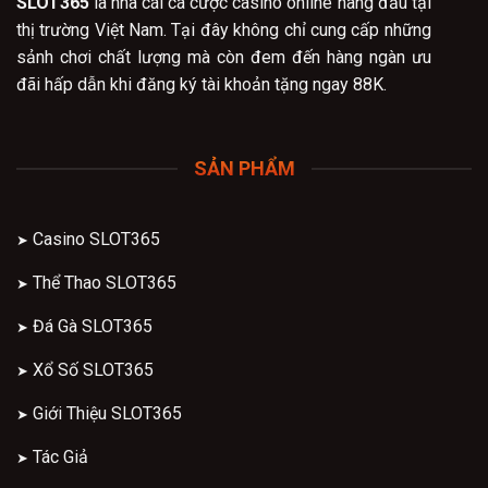
SLOT365
là nhà cái cá cược casino online hàng đầu tại
thị trường Việt Nam. Tại đây không chỉ cung cấp những
sảnh chơi chất lượng mà còn đem đến hàng ngàn ưu
đãi hấp dẫn khi đăng ký tài khoản tặng ngay 88K.
SẢN PHẨM
Casino SLOT365
Thể Thao SLOT365
Đá Gà SLOT365
Xổ Số SLOT365
Giới Thiệu SLOT365
Tác Giả