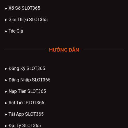
Xổ Số SLOT365
Giới Thiệu SLOT365
Tác Giả
HƯỚNG DẪN
Đăng Ký SLOT365
Đăng Nhập SLOT365
Nạp Tiền SLOT365
Rút Tiền SLOT365
Tải App SLOT365
Đại Lý SLOT365