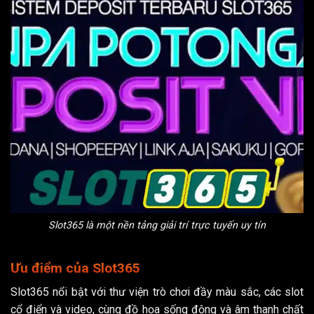
Slot365 là một nền tảng giải trí trực tuyến uy tín
Ưu điểm của Slot365
Slot365 nổi bật với thư viện trò chơi đầy màu sắc, các slot
cổ điển và video, cùng đồ họa sống động và âm thanh chất