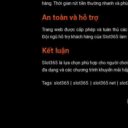
hàng. Thời gian rút tiền thường nhanh và phù
An toàn và hỗ trợ
Trang web được cấp phép và tuân thủ các
Đội ngũ hỗ trợ khách hàng của Slot365 làm 
Kết luận
Slot365 là lựa chọn phù hợp cho người chơi s
đa dạng và các chương trình khuyến mãi hấ
Tags:
slot365
|
slot365.
|
slot365 net
|
slot