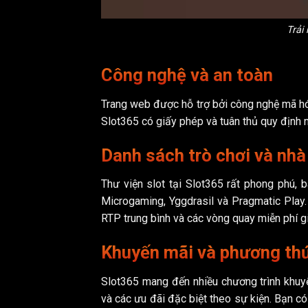
Trải
Công nghệ và an toàn
Trang web được hỗ trợ bởi công nghệ mã hóa
Slot365 có giấy phép và tuân thủ quy định
Danh sách trò chơi và nhà
Thư viện slot tại Slot365 rất phong phú,
Microgaming, Yggdrasil và Pragmatic Play.
RTP trung bình và các vòng quay miễn phí gi
Khuyến mãi và phương th
Slot365 mang đến nhiều chương trình khuy
và các ưu đãi đặc biệt theo sự kiện. Bạn có