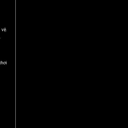
 vệ.
.
chơi