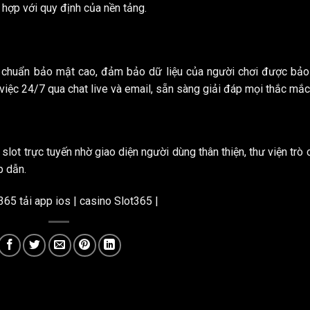
 hợp với quy định của nền tảng.
 chuẩn bảo mật cao, đảm bảo dữ liệu của người chơi được bảo
việc 24/7 qua chat live và email, sẵn sàng giải đáp mọi thắc mắc
lot trực tuyến nhờ giao diện người dùng thân thiện, thư viện trò 
p dẫn.
365 tải app ios
|
casino Slot365
|