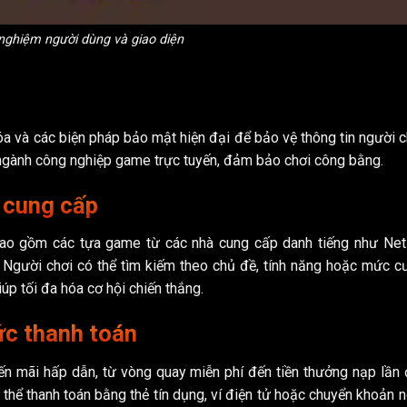
 nghiệm người dùng và giao diện
 và các biện pháp bảo mật hiện đại để bảo vệ thông tin người c
 ngành công nghiệp game trực tuyến, đảm bảo chơi công bằng.
 cung cấp
 bao gồm các tựa game từ các nhà cung cấp danh tiếng như Net
 Người chơi có thể tìm kiếm theo chủ đề, tính năng hoặc mức c
úp tối đa hóa cơ hội chiến thắng.
ức thanh toán
ến mãi hấp dẫn, từ vòng quay miễn phí đến tiền thưởng nạp lần
 thể thanh toán bằng thẻ tín dụng, ví điện tử hoặc chuyển khoản 