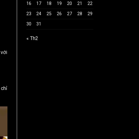
16
17
18
19
20
21
22
23
24
25
26
27
28
29
30
31
« Th2
 với
 chỉ