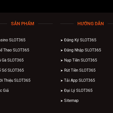
SẢN PHẨM
HƯỚNG DẪN
asino SLOT365
Đăng Ký SLOT365
hể Thao SLOT365
Đăng Nhập SLOT365
á Gà SLOT365
Nạp Tiền SLOT365
ổ Số SLOT365
Rút Tiền SLOT365
ới Thiệu SLOT365
Tải App SLOT365
c Giả
Đại Lý SLOT365
Sitemap