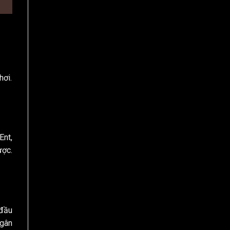
hơi.
Ent,
ược.
 đầu
ngân