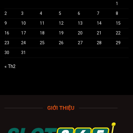
1
2
3
4
5
6
7
8
9
10
11
12
13
14
15
16
17
18
19
20
21
22
23
24
25
26
27
28
29
30
31
« Th2
GIỚI THIỆU