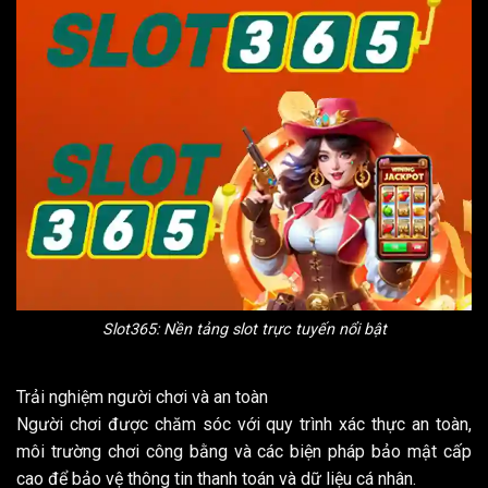
Slot365: Nền tảng slot trực tuyến nổi bật
Trải nghiệm người chơi và an toàn
Người chơi được chăm sóc với quy trình xác thực an toàn,
môi trường chơi công bằng và các biện pháp bảo mật cấp
cao để bảo vệ thông tin thanh toán và dữ liệu cá nhân.