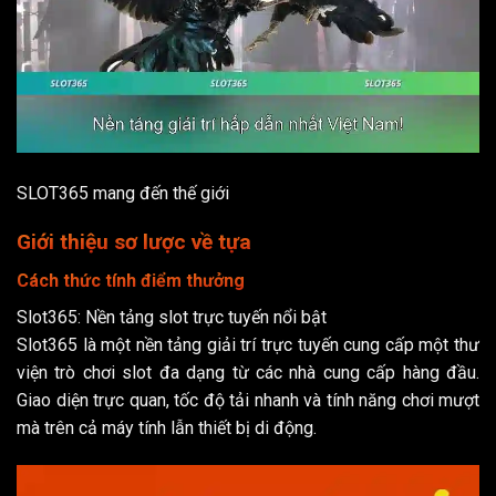
SLOT365 mang đến thế giới
Giới thiệu sơ lược về tựa
Cách thức tính điểm thưởng
Slot365: Nền tảng slot trực tuyến nổi bật
Slot365 là một nền tảng giải trí trực tuyến cung cấp một thư
viện trò chơi slot đa dạng từ các nhà cung cấp hàng đầu.
Giao diện trực quan, tốc độ tải nhanh và tính năng chơi mượt
mà trên cả máy tính lẫn thiết bị di động.