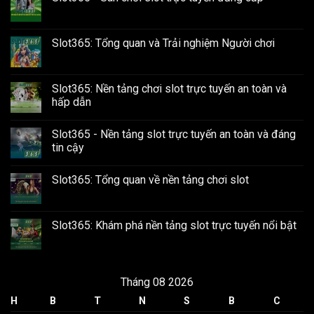
Slot365: Tổng quan và Trải nghiệm Người chơi
Slot365: Nền tảng chơi slot trực tuyến an toàn và
hấp dẫn
Slot365 - Nền tảng slot trực tuyến an toàn và đáng
tin cậy
Slot365: Tổng quan về nền tảng chơi slot
Slot365: Khám phá nền tảng slot trực tuyến nổi bật
Tháng 08 2026
H
B
T
N
S
B
C