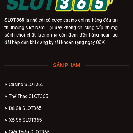
SLOT365
là nhà cái cá cược casino online hàng đầu tại
thị trường Việt Nam. Tại đây không chỉ cung cấp những
sảnh chơi chất lượng mà còn đem đến hàng ngàn ưu
đãi hấp dẫn khi đăng ký tài khoản tặng ngay 88K.
SẢN PHẨM
Casino SLOT365
Thể Thao SLOT365
Đá Gà SLOT365
Xổ Số SLOT365
Giới Thiệu SLOT365