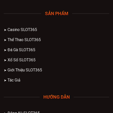
SẢN PHẨM
Casino SLOT365
Thể Thao SLOT365
Đá Gà SLOT365
Xổ Số SLOT365
Giới Thiệu SLOT365
Tác Giả
HƯỚNG DẪN