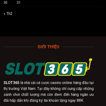
30
31
« Th2
GIỚI THIỆU
SLOT365
là nhà cái cá cược casino online hàng đầu tại
thị trường Việt Nam. Tại đây không chỉ cung cấp những
sảnh chơi chất lượng mà còn đem đến hàng ngàn ưu
đãi hấp dẫn khi đăng ký tài khoản tặng ngay 88K.