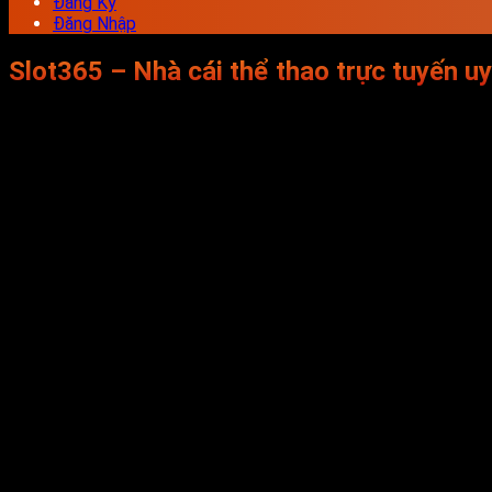
Đăng Ký
Đăng Nhập
Slot365 – Nhà cái thể thao trực tuyến uy