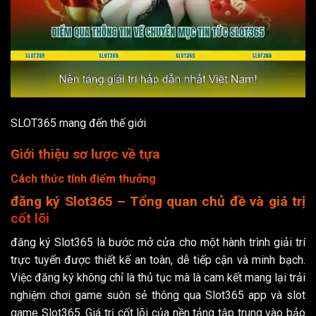
SLOT365 mang đến thế giới
Giới thiệu sơ lược về tựa
Cách thức tính điểm thưởng
đăng ký Slot365 – Tổng quan chủ đề và giá trị
cốt lõi
đăng ký Slot365 là bước mở cửa cho một hành trình giải trí
trực tuyến được thiết kế an toàn, dễ tiếp cận và minh bạch.
Việc đăng ký không chỉ là thủ tục mà là cam kết mang lại trải
nghiệm chơi game suôn sẻ thông qua Slot365 app và slot
game Slot365. Giá trị cốt lõi của nền tảng tập trung vào bảo