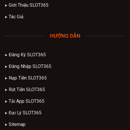
Giới Thiệu SLOT365
Tác Giả
HƯỚNG DẪN
Đăng Ký SLOT365
Đăng Nhập SLOT365
Nạp Tiền SLOT365
Rút Tiền SLOT365
Tải App SLOT365
Đại Lý SLOT365
Sitemap