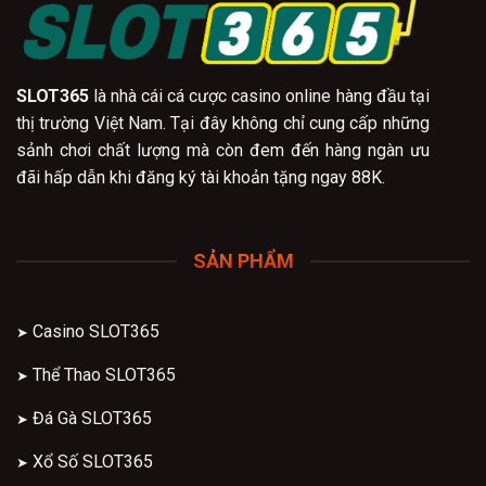
SLOT365
là nhà cái cá cược casino online hàng đầu tại
thị trường Việt Nam. Tại đây không chỉ cung cấp những
sảnh chơi chất lượng mà còn đem đến hàng ngàn ưu
đãi hấp dẫn khi đăng ký tài khoản tặng ngay 88K.
SẢN PHẨM
Casino SLOT365
Thể Thao SLOT365
Đá Gà SLOT365
Xổ Số SLOT365