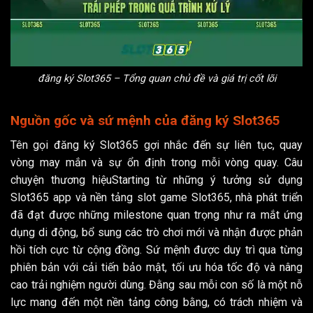
đăng ký Slot365 – Tổng quan chủ đề và giá trị cốt lõi
Nguồn gốc và sứ mệnh của đăng ký Slot365
Tên gọi đăng ký Slot365 gợi nhắc đến sự liên tục, quay
vòng may mắn và sự ổn định trong mỗi vòng quay. Câu
chuyện thương hiệuStarting từ những ý tưởng sử dụng
Slot365 app và nền tảng slot game Slot365, nhà phát triển
đã đạt được những milestone quan trọng như ra mắt ứng
dụng di động, bổ sung các trò chơi mới và nhận được phản
hồi tích cực từ cộng đồng. Sứ mệnh được duy trì qua từng
phiên bản với cải tiến bảo mật, tối ưu hóa tốc độ và nâng
cao trải nghiệm người dùng. Đằng sau mỗi con số là một nỗ
lực mang đến một nền tảng công bằng, có trách nhiệm và