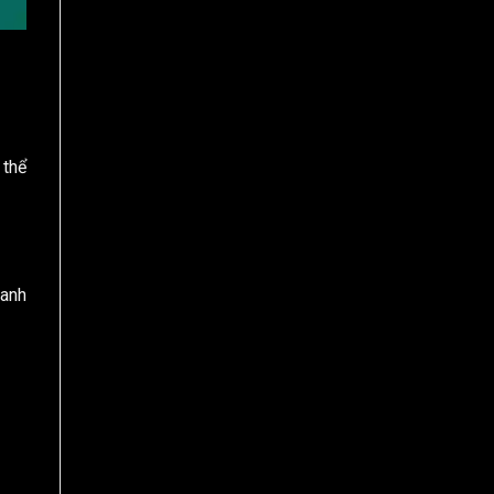
 thể
hanh