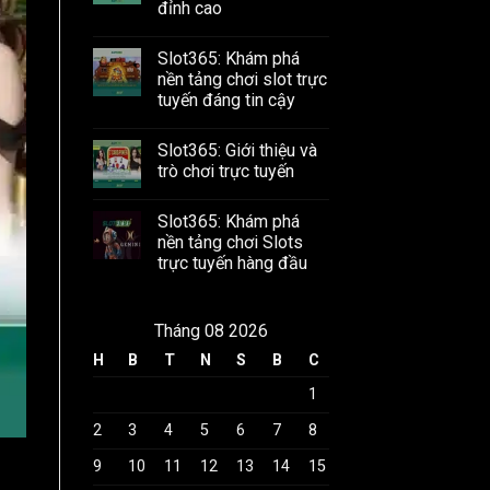
đỉnh cao
Slot365: Khám phá
nền tảng chơi slot trực
tuyến đáng tin cậy
Slot365: Giới thiệu và
trò chơi trực tuyến
Slot365: Khám phá
nền tảng chơi Slots
trực tuyến hàng đầu
Tháng 08 2026
H
B
T
N
S
B
C
1
2
3
4
5
6
7
8
9
10
11
12
13
14
15