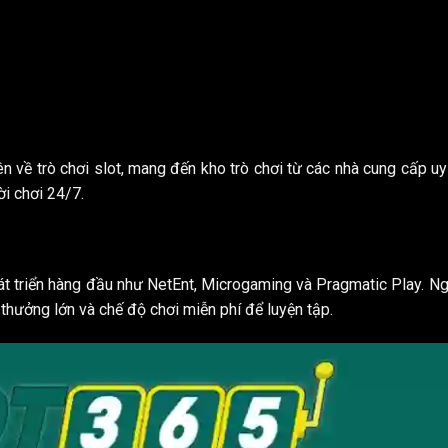
n về trò chơi slot, mang đến kho trò chơi từ các nhà cung cấp uy 
ời chơi 24/7.
át triển hàng đầu như NetEnt, Microgaming và Pragmatic Play. N
 thưởng lớn và chế độ chơi miễn phí để luyện tập.