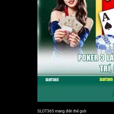
SLOT365 mang đến thế giới