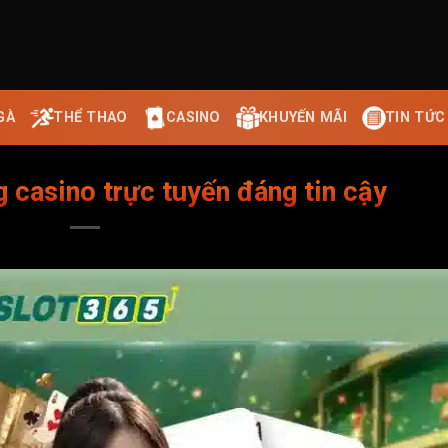
GÀ
THỂ THAO
CASINO
KHUYẾN MÃI
TIN TỨC
 casino trực tuyến đáng tin cậy