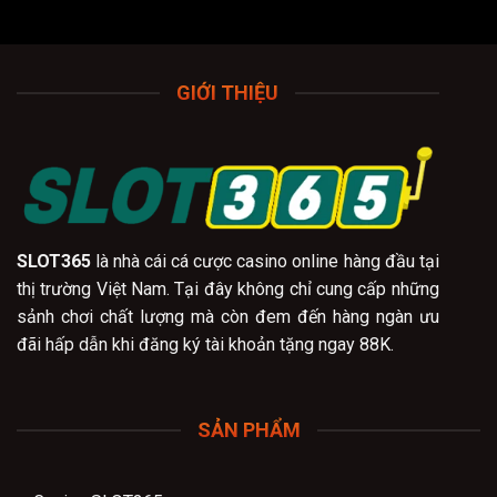
GIỚI THIỆU
SLOT365
là nhà cái cá cược casino online hàng đầu tại
thị trường Việt Nam. Tại đây không chỉ cung cấp những
sảnh chơi chất lượng mà còn đem đến hàng ngàn ưu
đãi hấp dẫn khi đăng ký tài khoản tặng ngay 88K.
SẢN PHẨM