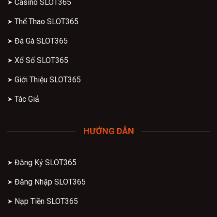
Casino SLOT365
Thể Thao SLOT365
Đá Gà SLOT365
Xổ Số SLOT365
Giới Thiệu SLOT365
Tác Giả
HƯỚNG DẪN
Đăng Ký SLOT365
Đăng Nhập SLOT365
Nạp Tiền SLOT365