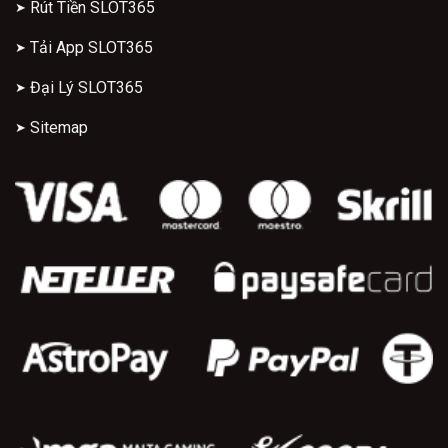
Rút Tiền SLOT365
Tải App SLOT365
Đại Lý SLOT365
Sitemap