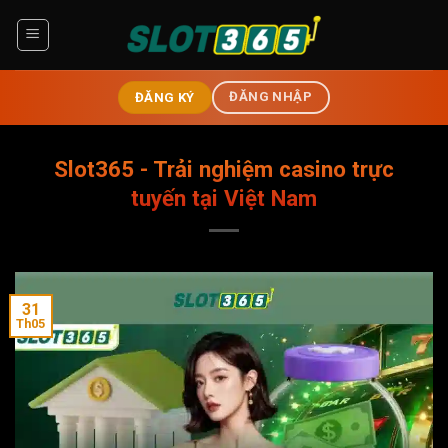
Chuyển
đến
nội
dung
ĐĂNG NHẬP
ĐĂNG KÝ
Slot365 - Trải nghiệm casino trực
tuyến tại Việt Nam
31
Th05