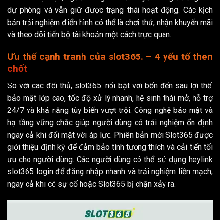
dự phòng và vẫn giữ được trạng thái hoạt động. Các kịch
bản trải nghiệm điển hình có thể là chơi thử, nhận khuyến mãi
và theo dõi tiến bộ tài khoản một cách trực quan.
Ưu thế cạnh tranh của slot365. – 4 yếu tố then
chốt
So với các đối thủ, slot365. nổi bật với bốn đến sáu lợi thế:
bảo mật lớp cao, tốc độ xử lý nhanh, hệ sinh thái mở, hỗ trợ
24/7 và khả năng tùy biến vượt trội. Công nghệ bảo mật và
hạ tầng vững chắc giúp người dùng có trải nghiệm ổn định
ngay cả khi đối mặt với áp lực. Phiên bản mới Slot365 được
giới thiệu định kỳ để đảm bảo tính tương thích và cải tiến tối
ưu cho người dùng. Các người dùng có thể sử dụng heylink
slot365 login để đăng nhập nhanh và trải nghiệm liền mạch,
ngay cả khi có sự cố hoặc Slot365 bị chặn xảy ra.