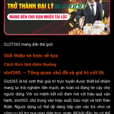
SLOT365 mang đến thế giới
Giới thiệu sơ lược về tựa
Cách thức tính điểm thưởng
slot365. – Tổng quan chủ đề và giá trị cốt lõi
Slot365 là hệ sinh thái giải trí trực tuyến được thiết kế nhằm
mang lại trải nghiệm liền mạch, an toàn và đáng tin cậy cho
người dùng. Với sứ mệnh kết nối đam mê với hiệu quả vận
hành, slot365. chú trọng vào hiệu suất, bảo mật và tính thân
thiện. Người dùng có thể dễ dàng tiếp cận các trò chơi và
công cụ hỗ trợ qua giao diện trực quan; để bắt đầu, họ có thể