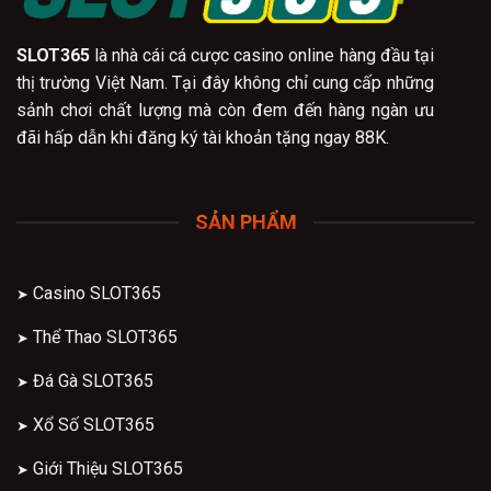
SLOT365
là nhà cái cá cược casino online hàng đầu tại
thị trường Việt Nam. Tại đây không chỉ cung cấp những
sảnh chơi chất lượng mà còn đem đến hàng ngàn ưu
đãi hấp dẫn khi đăng ký tài khoản tặng ngay 88K.
SẢN PHẨM
Casino SLOT365
Thể Thao SLOT365
Đá Gà SLOT365
Xổ Số SLOT365
Giới Thiệu SLOT365