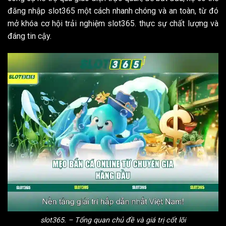
đăng nhập slot365 một cách nhanh chóng và an toàn, từ đó
mở khóa cơ hội trải nghiệm slot365. thực sự chất lượng và
đáng tin cậy.
slot365. – Tổng quan chủ đề và giá trị cốt lõi