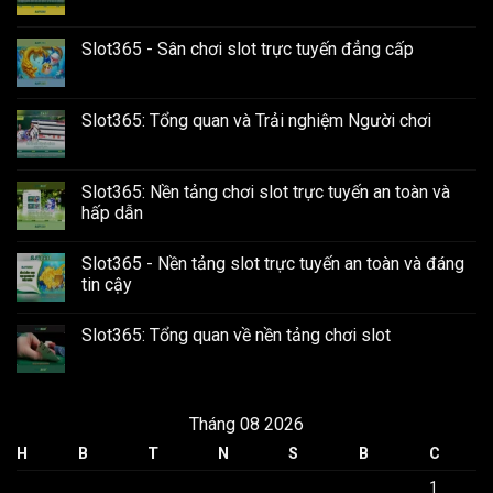
Slot365 - Sân chơi slot trực tuyến đẳng cấp
Slot365: Tổng quan và Trải nghiệm Người chơi
Slot365: Nền tảng chơi slot trực tuyến an toàn và
hấp dẫn
Slot365 - Nền tảng slot trực tuyến an toàn và đáng
tin cậy
Slot365: Tổng quan về nền tảng chơi slot
Tháng 08 2026
H
B
T
N
S
B
C
1