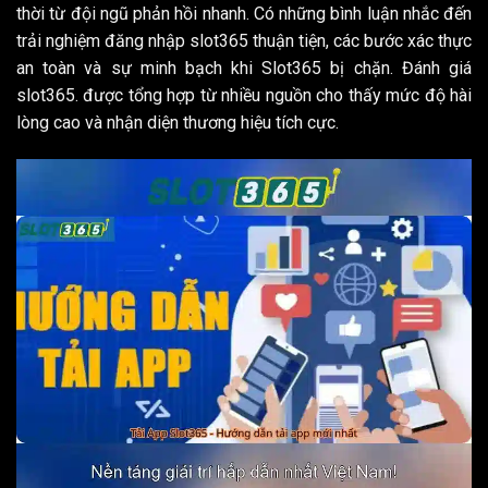
thời từ đội ngũ phản hồi nhanh. Có những bình luận nhắc đến
trải nghiệm đăng nhập slot365 thuận tiện, các bước xác thực
an toàn và sự minh bạch khi Slot365 bị chặn. Đánh giá
slot365. được tổng hợp từ nhiều nguồn cho thấy mức độ hài
lòng cao và nhận diện thương hiệu tích cực.