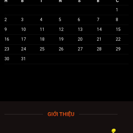
H
B
T
N
S
B
C
1
2
3
4
5
6
7
8
9
10
11
12
13
14
15
16
17
18
19
20
21
22
23
24
25
26
27
28
29
30
31
GIỚI THIỆU