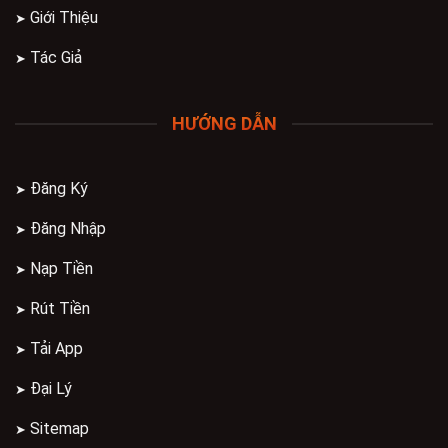
Giới Thiệu
Tác Giả
HƯỚNG DẪN
Đăng Ký
Đăng Nhập
Nạp Tiền
Rút Tiền
Tải App
Đại Lý
Sitemap