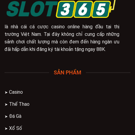
là nhà cái cá cược casino online hàng đầu tại thị
trường Việt Nam. Tại đây không chỉ cung cấp những
sảnh chơi chất lượng mà còn đem đến hàng ngàn ưu
đãi hấp dẫn khi đăng ký tài khoản tặng ngay 88K.
SẢN PHẨM
Casino
Thể Thao
Đá Gà
Xổ Số