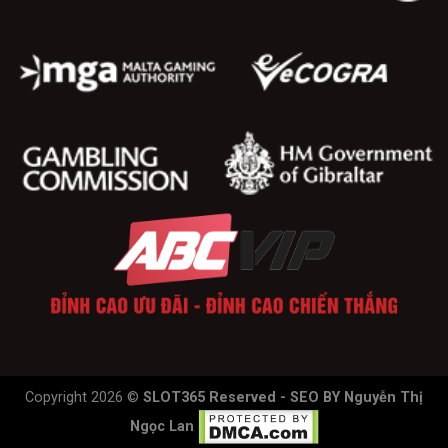
Copyright 2026 ©
SLOT365 Reserved - SEO BY Nguyễn Thị
Ngọc Lan