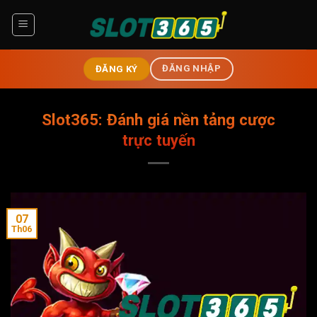
Chuyển
đến
nội
dung
ĐĂNG NHẬP
ĐĂNG KÝ
Slot365: Đánh giá nền tảng cược
trực tuyến
07
Th06