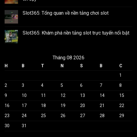
Slot365: Tổng quan về nền tảng chơi slot
Slot365: Khám phá nền tảng slot trực tuyến nổi bật
Tháng 08 2026
H
B
T
N
S
B
C
1
2
3
4
5
6
7
8
9
10
11
12
13
14
15
16
17
18
19
20
21
22
23
24
25
26
27
28
29
30
31