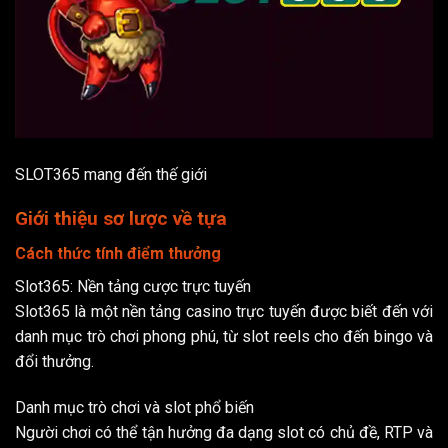
SLOT365 mang đến thế giới
Giới thiệu sơ lược về tựa
Cách thức tính điểm thưởng
Slot365: Nền tảng cược trực tuyến
Slot365 là một nền tảng casino trực tuyến được biết đến với
danh mục trò chơi phong phú, từ slot reels cho đến bingo và
đổi thưởng.
Danh mục trò chơi và slot phổ biến
Người chơi có thể tận hưởng đa dạng slot có chủ đề, RTP và