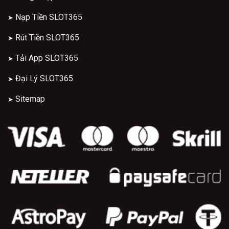
Nạp Tiền SLOT365
Rút Tiền SLOT365
Tải App SLOT365
Đại Lý SLOT365
Sitemap